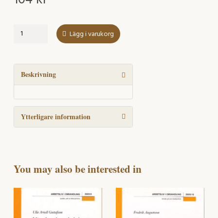
Äldre
Lägg i varukorg
medarbetares
attityder
till
ett
Beskrivning
långt
arbetsliv
mängd
Ytterligare information
You may also be interested in