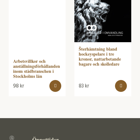
Šterhämtning bland
hockeyspelare i tre
kronor, nattarbetande
Arbetsvillkor och
bagare och skolledare
anställningsförhållanden
inom städbranschen i
Stockholms län
98
kr
83
kr
Öppettider