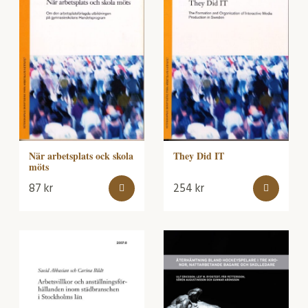
När arbetsplats ock skola
They Did IT
möts
87
kr
254
kr