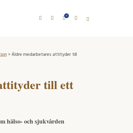
0
tion
> Äldre medarbetares attityder till
ityder till ett
om hälso- och sjukvården