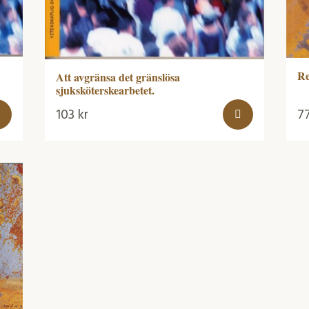
Re
Att avgränsa det gränslösa
sjuksköterskearbetet.
103
kr
7