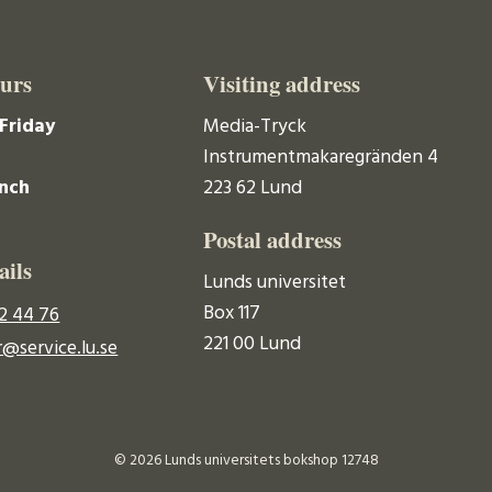
urs
Visiting address
Friday
Media-Tryck
Instrumentmakaregränden 4
unch
223 62 Lund
Postal address
ails
Lunds universitet
Box 117
2 44 76
221 00 Lund
@service.lu.se
© 2026 Lunds universitets bokshop 12748