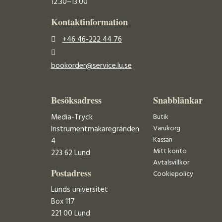
12.30–13.00
Kontaktinformation
+46 46-222 44 76
bookorder@service.lu.se
Besöksadress
Snabblänkar
Media-Tryck
Butik
Varukorg
Instrumentmakaregränden
Kassan
4
Mitt konto
223 62 Lund
Avtalsvillkor
Postadress
Cookiepolicy
Lunds universitet
Box 117
221 00 Lund