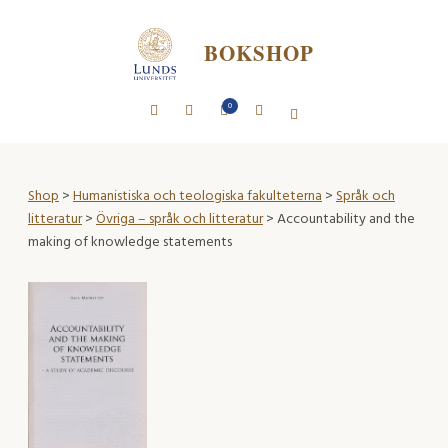
BOKSHOP
0
Shop
>
Humanistiska och teologiska fakulteterna
>
Språk och
litteratur
>
Övriga – språk och litteratur
> Accountability and the
making of knowledge statements