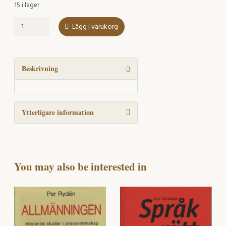
15 i lager
Accountability
Lägg i varukorg
and
the
making
of
Beskrivning
knowledge
statements
mängd
Ytterligare information
You may also be interested in