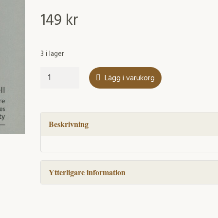
149
kr
3 i lager
Staging
Lägg i varukorg
Shakespeare's
Comedies
with
EFL
Beskrivning
University
Students
mängd
Ytterligare information