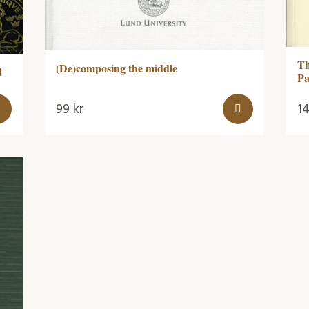
Th
(De)composing the middle
d
Pa
99
kr
1