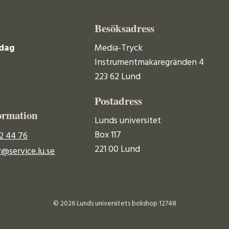
Besöksadress
dag
Media-Tryck
Instrumentmakaregränden 4
223 62 Lund
Postadress
ormation
Lunds universitet
Box 117
2 44 76
221 00 Lund
@service.lu.se
© 2026 Lunds universitets bokshop 12748