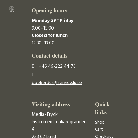
Opening hours
Monday â€“ Friday
9.00–15.00
Closed for lunch
12.30–13.00
Contact details
+46 46-222 44 76
bookorder@service.lu.se
Visiting address
Quick
links
Media-Tryck
Instrumentmakaregränden
Shop
4
Cart
223 62 Lund
Checkout