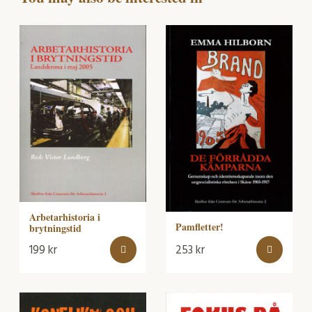
Arbetarhistoria i
Pamfletter!
brytningstid
199
kr
253
kr