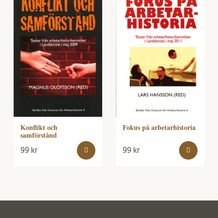
Fokus på arbetarhistoria
Konflikt och
samförstånd
99
kr
99
kr