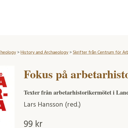
 Theology
>
History and Archaeology
>
Skrifter från Centrum för Ar
Fokus på arbetarhist
Texter från arbetarhistorikermötet i La
Lars Hansson (red.)
99
kr