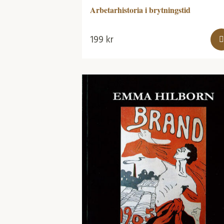
Arbetarhistoria i brytningstid
199
kr