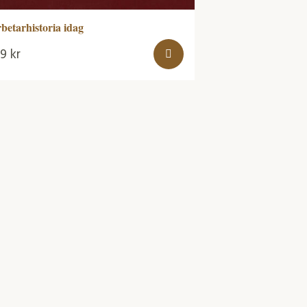
betarhistoria idag
99
kr