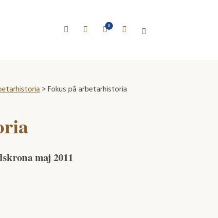
0
betarhistoria
> Fokus på arbetarhistoria
oria
ndskrona maj 2011