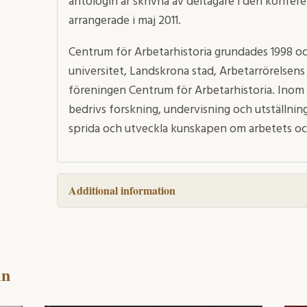
antologin är skrivna av deltagare i den konfer
arrangerade i maj 2011.
Centrum för Arbetarhistoria grundades 1998 oc
universitet, Landskrona stad, Arbetarrörelsens
föreningen Centrum för Arbetarhistoria. Inom 
bedrivs forskning, undervisning och utställnin
sprida och utveckla kunskapen om arbetets och
Additional information
in