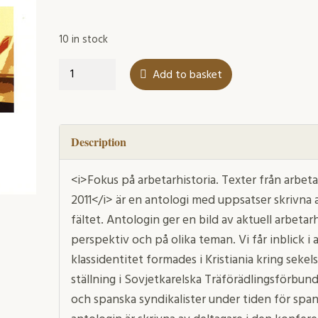
10 in stock
Fokus
Add to basket
på
arbetarhistoria
quantity
Description
<i>Fokus på arbetarhistoria. Texter från arbet
2011</i> är en antologi med uppsatser skrivna 
fältet. Antologin ger en bild av aktuell arbetarh
perspektiv och på olika teman. Vi får inblick i 
klassidentitet formades i Kristiania kring sekel
ställning i Sovjetkarelska Träförädlingsförbun
och spanska syndikalister under tiden för spa