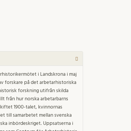
arhistorikermötet i Landskrona i maj
av forskare på det arbetarhistoriska
istorisk forskning utifrån skilda
allt från hur norska arbetarbarns
skiftet 1900-talet, kvinnornas
det till samarbetet mellan svenska
nska inbördeskriget. Uppsatserna i