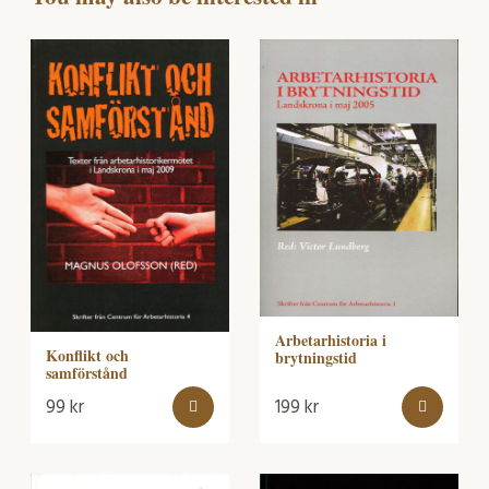
Arbetarhistoria i
Konflikt och
brytningstid
samförstånd
99
kr
199
kr