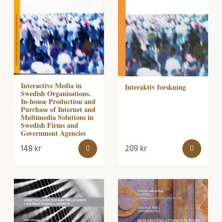
Interactive Media in
Interaktiv forskning
Swedish Organisations.
In-house Production and
Purchase of Internet and
Multimedia Solutions in
Swedish Firms and
Government Agencies
148
kr
209
kr