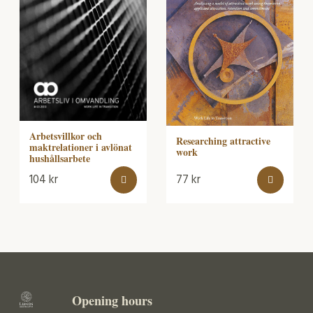
Arbetsvillkor och
Researching attractive
maktrelationer i avlönat
work
hushållsarbete
104
kr
77
kr
Opening hours