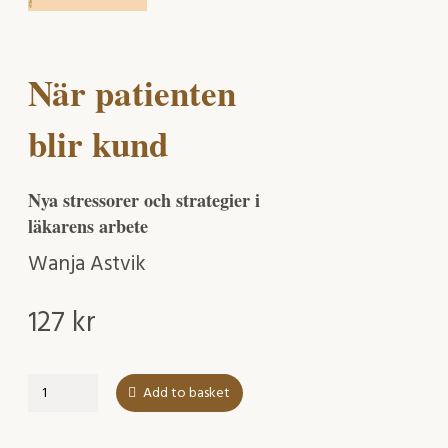
När patienten
blir kund
Nya stressorer och strategier i
läkarens arbete
Wanja Astvik
127
kr
När
Add to basket
patienten
blir