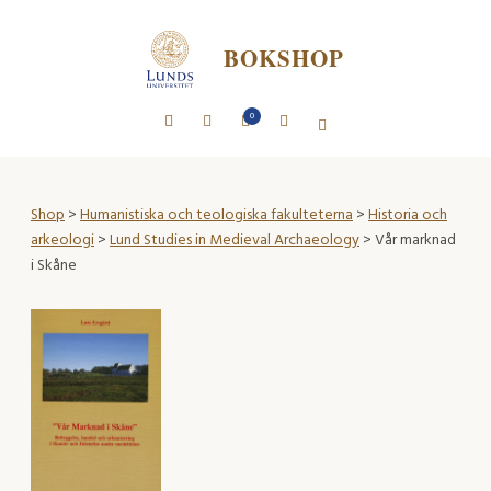
BOKSHOP
0
Shop
>
Humanistiska och teologiska fakulteterna
>
Historia och
arkeologi
>
Lund Studies in Medieval Archaeology
> Vår marknad
i Skåne