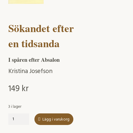
Sökandet efter
en tidsanda
I spåren efter Absalon
Kristina Josefson
149
kr
3 i lager
Sökandet
Lägg i varukorg
efter
en