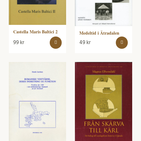
Castella Maris Baltici 2
Medeltid i Ätradalen
99
kr
49
kr