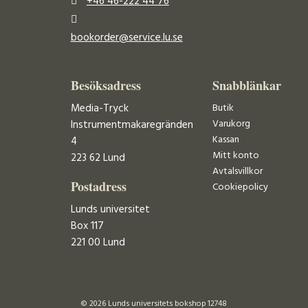
+46 46-222 44 76
bookorder@service.lu.se
Besöksadress
Snabblänkar
Media-Tryck
Butik
Varukorg
Instrumentmakaregränden
Kassan
4
Mitt konto
223 62 Lund
Avtalsvillkor
Postadress
Cookiepolicy
Lunds universitet
Box 117
221 00 Lund
© 2026 Lunds universitets bokshop 12748