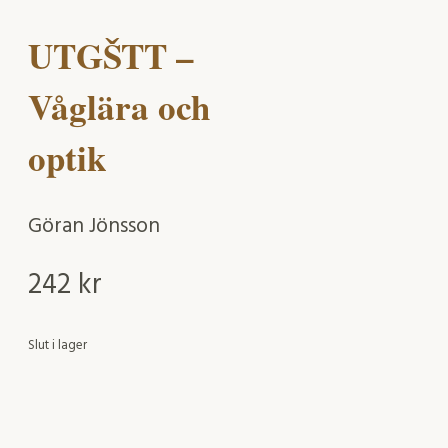
UTGŠTT –
Våglära och
optik
Göran Jönsson
242
kr
Slut i lager