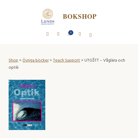
BOKSHOP
0
Shop
>
Övriga böcker
>
Teach Support
> UTGŠTT – Våglära och
optik