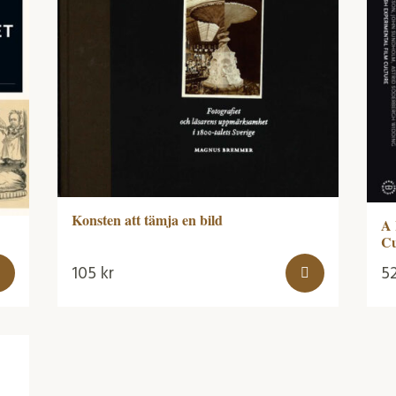
Konsten att tämja en bild
A 
Cu
105
kr
5