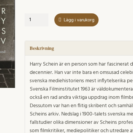
Ur
Lägg i varukorg
Harry
Scheins
arkiv
mängd
Beskrivning
Harry Schein är en person som har fascinerat d
decennier. Han var inte bara en omsusad celeb
svenska mediehistoriens mest inflytelserika per
Svenska Filminstitutet 1963 är väldokumenter
också en rad andra viktiga uppdrag inom filmb
Dessutom var han en flitig skribent och samhäl
Scheins arkiv. Nedslag i 1900-talets svenska me
fall­studier olika dimensioner av Scheins profe
som filmkritiker, mediepolitiker och utredare