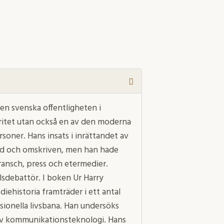
en svenska offentligheten i
ritet utan också en av den moderna
soner. Hans insats i inrättandet av
ad och omskriven, men han hade
ransch, press och etermedier.
lsdebattör. I boken Ur Harry
diehistoria framträder i ett antal
ssionella livsbana. Han undersöks
 av kommunikationsteknologi. Hans