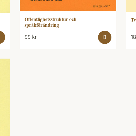
Offentlighetsstruktur och
Tv
språkförändring
99
kr
1