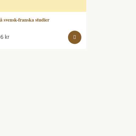
å svensk-franska studier
86
kr