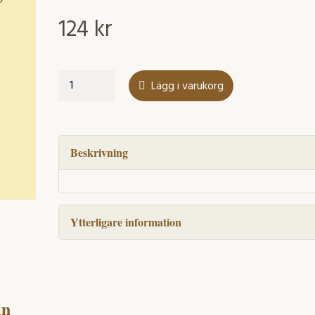
124
kr
Tre
Lägg i varukorg
uppsatser
om
variation
och
Beskrivning
förändring
mängd
Ytterligare information
in