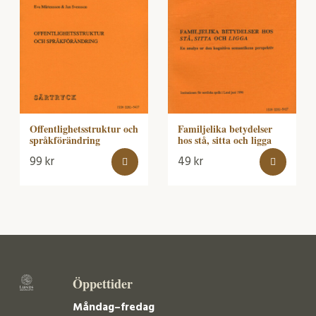
Offentlighetsstruktur och
Familjelika betydelser
språkförändring
hos stå, sitta och ligga
99
kr
49
kr
Öppettider
Måndag–fredag