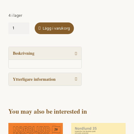
4 i lager
Tre
Lägg i varukorg
uppsatser
om
semantisk
förändring
Beskrivning
hos
relationella
lexem
Ytterligare information
mängd
You may also be interested in