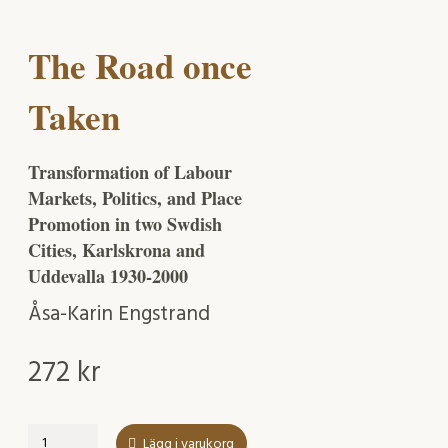
The Road once
Taken
Transformation of Labour
Markets, Politics, and Place
Promotion in two Swdish
Cities, Karlskrona and
Uddevalla 1930-2000
Åsa-Karin Engstrand
272
kr
The
Lägg i varukorg