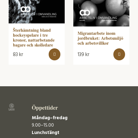
Šterhämtning bland
Migrantarbete inom
hockeyspelare i tre
jordbruket: Arbetsmiljö
kronor, nattarbetande
och arbetsvillkor
bagare och skolledare
83
kr
139
kr
Öppettider
Måndag–fredag
9.00–15.00
Lunchstängt