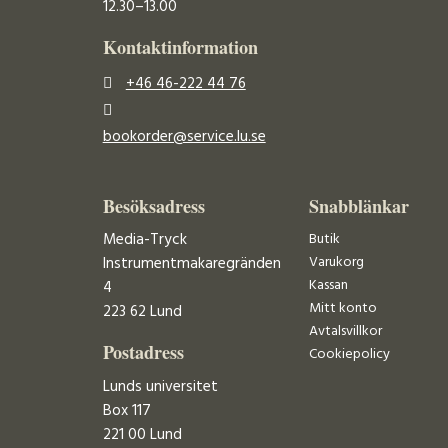
12.30–13.00
Kontaktinformation
+46 46-222 44 76
bookorder@service.lu.se
Besöksadress
Snabblänkar
Media-Tryck
Butik
Varukorg
Instrumentmakaregränden
Kassan
4
Mitt konto
223 62 Lund
Avtalsvillkor
Postadress
Cookiepolicy
Lunds universitet
Box 117
221 00 Lund