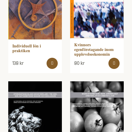
Kvinnors
Individuell lön i
egenföretagande inom
praktiken
upplevelseekonomin
138
kr
80
kr