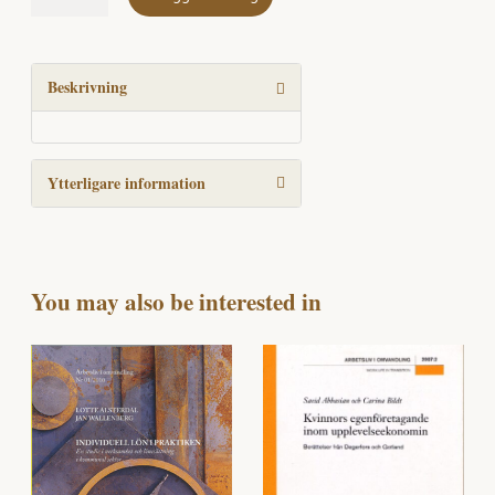
Road
once
Taken
mängd
Beskrivning
Ytterligare information
You may also be interested in