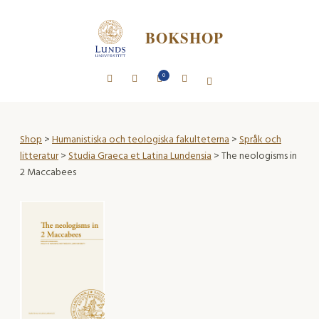
BOKSHOP
0
Shop
>
Humanistiska och teologiska fakulteterna
>
Språk och
litteratur
>
Studia Graeca et Latina Lundensia
> The neologisms in
2 Maccabees