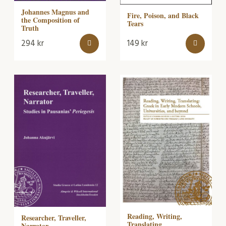
Johannes Magnus and
Fire, Poison, and Black
the Composition of
Tears
Truth
294
kr
149
kr
Reading, Writing,
Researcher, Traveller,
Translating
Narrator