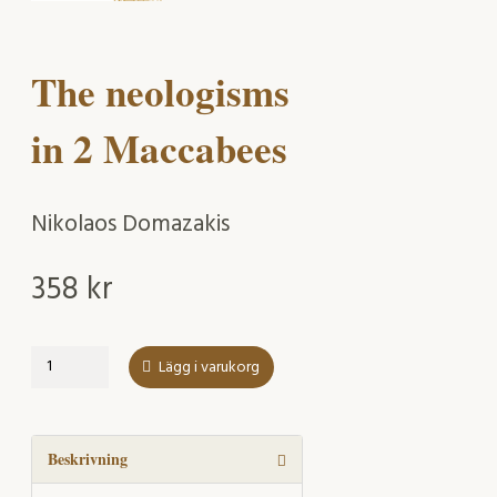
The neologisms
in 2 Maccabees
Nikolaos Domazakis
358
kr
The
Lägg i varukorg
neologisms
in
2
Maccabees
Beskrivning
mängd