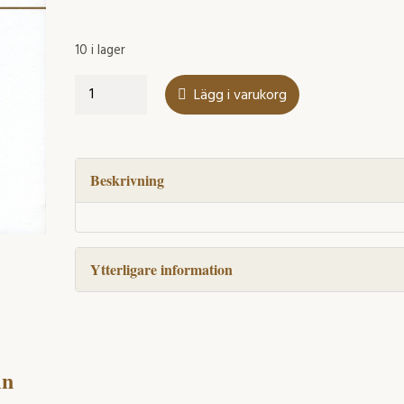
10 i lager
Sverige
Lägg i varukorg
och
Polen
mängd
Beskrivning
Ytterligare information
in