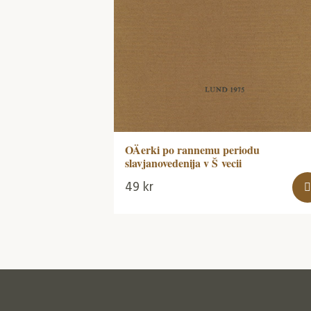
OÄerki po rannemu periodu
slavjanovedenija v Š vecii
49
kr