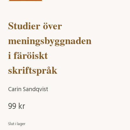
Studier över
meningsbyggnaden
i färöiskt
skriftspråk
Carin Sandqvist
99
kr
Slut i lager