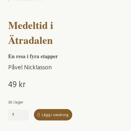
Medeltid i
Ätradalen
En resa i fyra etapper
Påvel Nicklasson
49
kr
38 i lager
Medeltid
Lägg i varukorg
i
Ätradalen