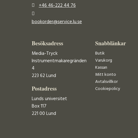
+46 46-222 44 76
bookorder@service.lu.se
Besöksadress
Snabblänkar
Media-Tryck
Butik
Varukorg
Instrumentmakaregränden
Kassan
4
Mitt konto
223 62 Lund
Avtalsvillkor
Postadress
Cookiepolicy
Lunds universitet
Box 117
221 00 Lund