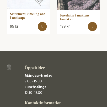
Settlement, Shieling and
Faxeholm i maktens
Landscape
landskap
99
kr
199
kr
Öppettider
Måndag–fredag
9.00–15.00
Lunchstängt
12.30–13.00
Kontaktinformation