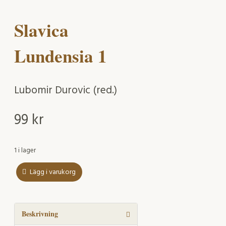
Slavica
Lundensia 1
Lubomir Durovic (red.)
99
kr
1 i lager
Lägg i varukorg
Slavica
Lundensia
1
mängd
Beskrivning