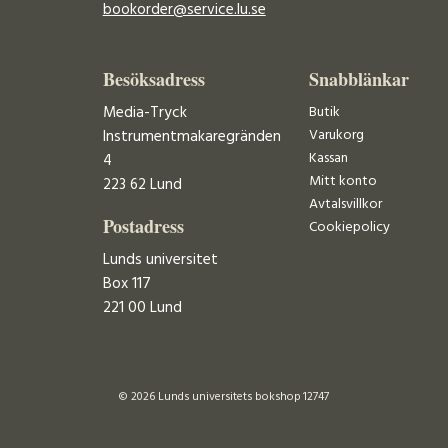
bookorder@service.lu.se
Besöksadress
Snabblänkar
Media-Tryck
Butik
Varukorg
Instrumentmakaregränden
Kassan
4
Mitt konto
223 62 Lund
Avtalsvillkor
Postadress
Cookiepolicy
Lunds universitet
Box 117
221 00 Lund
© 2026 Lunds universitets bokshop 12747