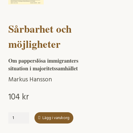
Sårbarhet och
möjligheter
Om papperslösa immigranters
situation i majoritetssamhället
Markus Hansson
104
kr
Sårbarhet
Lägg i varukorg
och
möjligheter