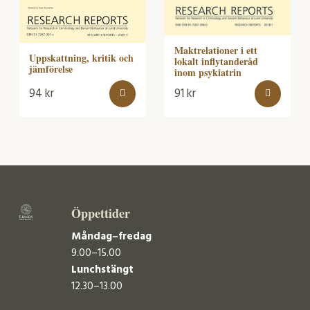
Maktrelationer i ett
Uppskattning, kritik och
lokalt inflytanderåd
jämförelse
inom psykiatrin
94
kr
91
kr
Öppettider
Måndag–fredag
9.00–15.00
Lunchstängt
12.30–13.00