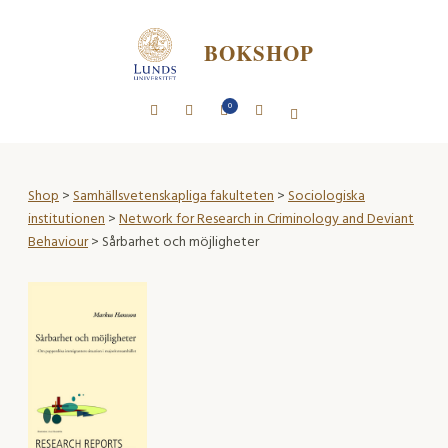
BOKSHOP
0
Shop
>
Samhällsvetenskapliga fakulteten
>
Sociologiska
institutionen
>
Network for Research in Criminology and Deviant
Behaviour
> Sårbarhet och möjligheter