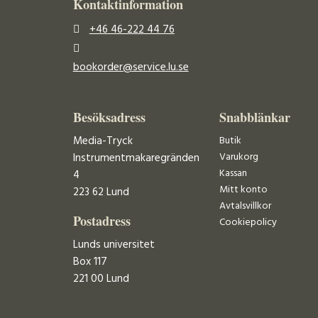
Kontaktinformation
+46 46-222 44 76
bookorder@service.lu.se
Besöksadress
Snabblänkar
Media-Tryck
Butik
Varukorg
Instrumentmakaregränden
Kassan
4
Mitt konto
223 62 Lund
Avtalsvillkor
Postadress
Cookiepolicy
Lunds universitet
Box 117
221 00 Lund