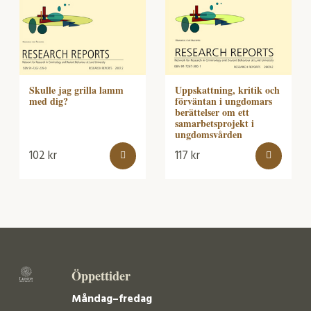
Uppskattning, kritik och
Skulle jag grilla lamm
förväntan i ungdomars
med dig?
berättelser om ett
samarbetsprojekt i
ungdomsvården
102
kr
117
kr
Öppettider
Måndag–fredag