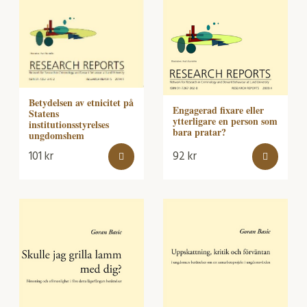
Betydelsen av etnicitet på
Engagerad fixare eller
Statens
ytterligare en person som
institutionsstyrelses
bara pratar?
ungdomshem
101
kr
92
kr