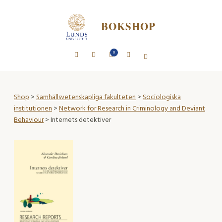
BOKSHOP
0
Shop
>
Samhällsvetenskapliga fakulteten
>
Sociologiska
institutionen
>
Network for Research in Criminology and Deviant
Behaviour
> Internets detektiver