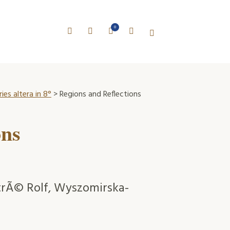
0
es altera in 8°
> Regions and Reflections
ons
etrÃ© Rolf, Wyszomirska-