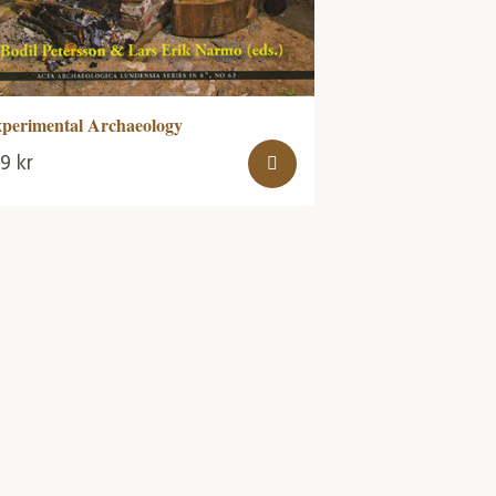
perimental Archaeology
99
kr