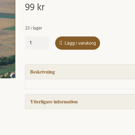
99
kr
23 i lager
Regions
Lägg i varukorg
and
Reflections
mängd
Beskrivning
Ytterligare information