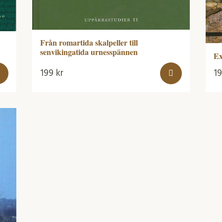
Från romartida skalpeller till
senvikingatida urnesspännen
Ex
199
kr
1