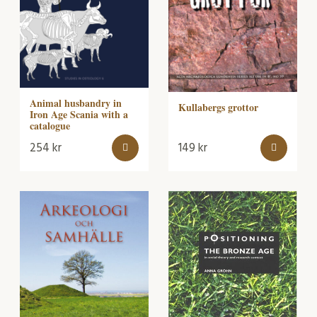
Animal husbandry in
Kullabergs grottor
Iron Age Scania with a
catalogue
254
kr
149
kr