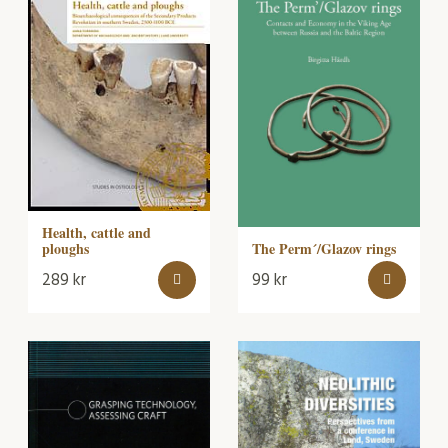
Health, cattle and
The Perm´/Glazov rings
ploughs
289
kr
99
kr