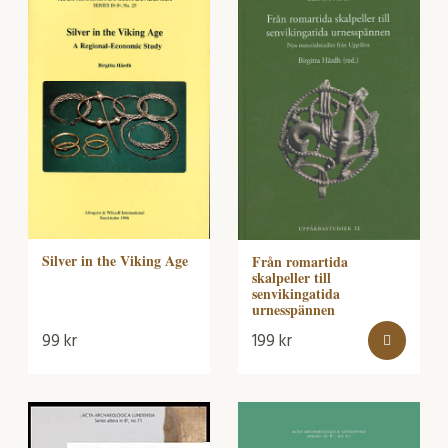
Silver in the Viking Age
Från romartida
skalpeller till
senvikingatida
urnesspännen
99
kr
199
kr