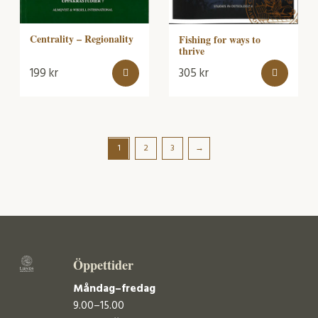
Centrality – Regionality
Fishing for ways to
thrive
199
kr
305
kr
1
2
3
→
Öppettider
Måndag–fredag
9.00–15.00