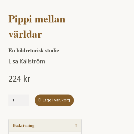
Pippi mellan
världar
En bildretorisk studie
Lisa Källström
224
kr
Pippi
Lägg i varukorg
mellan
världar
mängd
Beskrivning