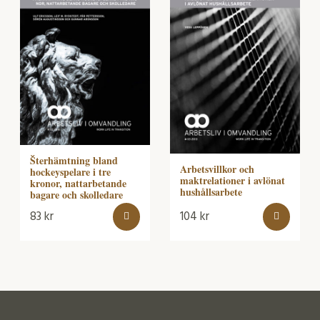
Šterhämtning bland
Arbetsvillkor och
hockeyspelare i tre
maktrelationer i avlönat
kronor, nattarbetande
hushållsarbete
bagare och skolledare
83
kr
104
kr