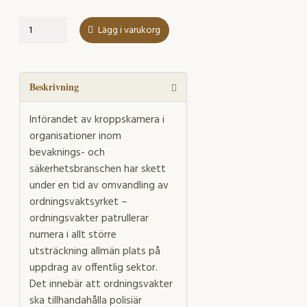
Patrullerande
Lägg i varukorg
ordningsvakt:
kroppskamera
för
skydd,
Beskrivning
kontroll
och
Införandet av kroppskamera i
brottsbekämpning
organisationer inom
mängd
bevaknings- och
säkerhetsbranschen har skett
under en tid av omvandling av
ordningsvaktsyrket –
ordningsvakter patrullerar
numera i allt större
utsträckning allmän plats på
uppdrag av offentlig sektor.
Det innebär att ordningsvakter
ska tillhandahålla polisiär