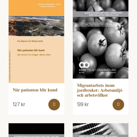
Migrantarbete inom
När patienten blir kund
jordbruket: Arbetsmiljö
och arbetsvillkor
127
kr
139
kr