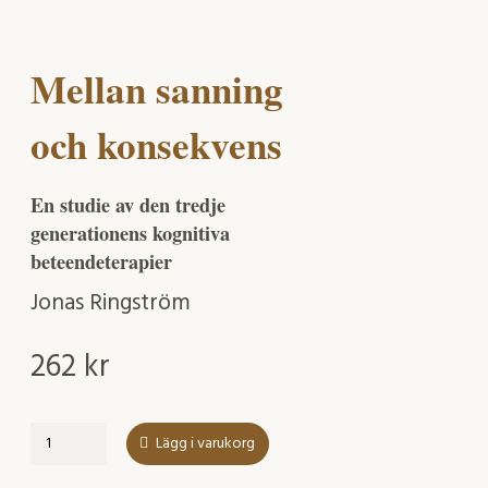
Mellan sanning
och konsekvens
En studie av den tredje
generationens kognitiva
beteendeterapier
Jonas Ringström
262
kr
Mellan
Lägg i varukorg
sanning
och