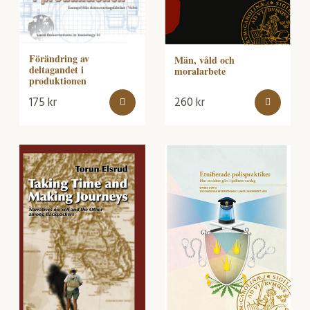
Förändring av
Män, våld och
deltagandet i
moralarbete
produktionen
175
kr
260
kr