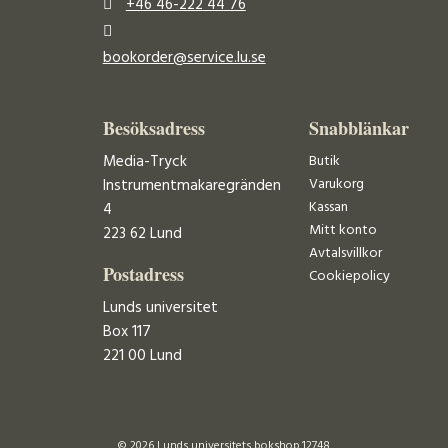
+46 46-222 44 76
bookorder@service.lu.se
Besöksadress
Snabblänkar
Media-Tryck
Butik
Varukorg
Instrumentmakaregränden
Kassan
4
Mitt konto
223 62 Lund
Avtalsvillkor
Postadress
Cookiepolicy
Lunds universitet
Box 117
221 00 Lund
© 2026 Lunds universitets bokshop 12748