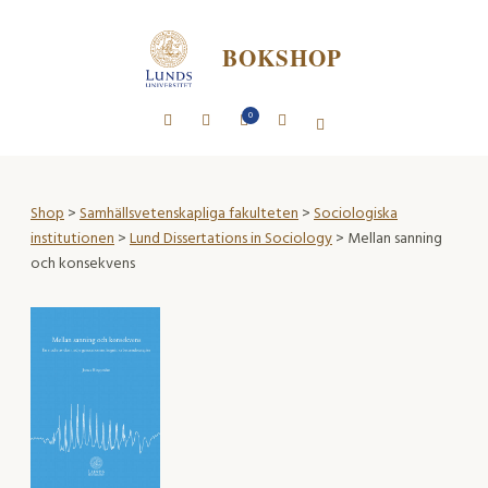
BOKSHOP
0
Shop
>
Samhällsvetenskapliga fakulteten
>
Sociologiska
institutionen
>
Lund Dissertations in Sociology
> Mellan sanning
och konsekvens