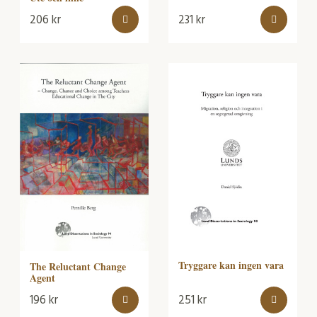
206
kr
231
kr
Tryggare kan ingen vara
The Reluctant Change
Agent
196
kr
251
kr