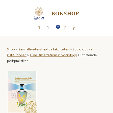
BOKSHOP
0
Shop
>
Samhällsvetenskapliga fakulteten
>
Sociologiska
institutionen
>
Lund Dissertations in Sociology
> Etnifierade
polispraktiker