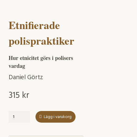
Etnifierade
polispraktiker
Hur etnicitet görs i polisers
vardag
Daniel Görtz
315
kr
Etnifierade
Lägg i varukorg
polispraktiker
mängd