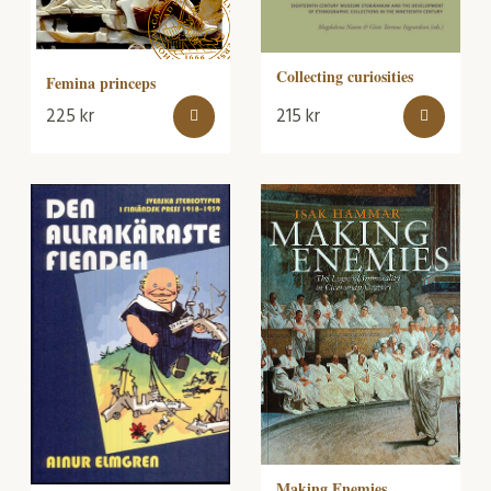
Collecting curiosities
Femina princeps
225
kr
215
kr
Making Enemies