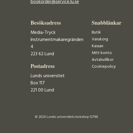
bookorder@service.lu.se
Besöksadress
Snabblänkar
Media-Tryck
Butik
Varukorg
Instrumentmakaregränden
Kassan
4
Mitt konto
223 62 Lund
Avtalsvillkor
Postadress
Cookiepolicy
Lunds universitet
Box 117
221 00 Lund
© 2026 Lunds universitets bokshop 12748