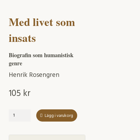
Med livet som
insats
Biografin som humanistisk
genre
Henrik Rosengren
105
kr
Med
Lägg i varukorg
livet
som
insats