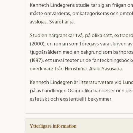
Kenneth Lindegrens studie tar sig an frågan om 
måste omvärderas, omkategoriseras och omtolka
avslöjas. Svaret är ja.
Studien närgranskar två, på olika sätt, extraord
(2000), en roman som föregavs vara skriven av 
tjugoårsåldern med en bakgrund som barnpros
(1997), ett urval texter ur de ”anteckningsböck
överlevare från Hiroshima, Araki Yasusada.
Kenneth Lindegren är litteraturvetare vid Lund
på avhandlingen Osannolika händelser och den 
estetiskt och existentiellt bekymmer.
Ytterligare information