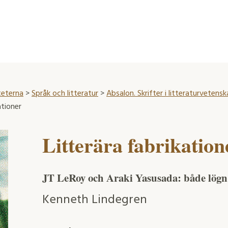
teterna
>
Språk och litteratur
>
Absalon. Skrifter i litteraturvetens
ationer
Litterära fabrikation
JT LeRoy och Araki Yasusada: både lögn 
Kenneth Lindegren