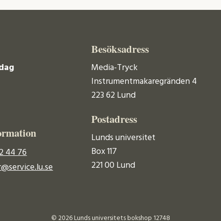
Besöksadress
dag
Media-Tryck
Instrumentmakaregränden 4
223 62 Lund
Postadress
ormation
Lunds universitet
Box 117
2 44 76
221 00 Lund
@service.lu.se
© 2026 Lunds universitets bokshop 12748