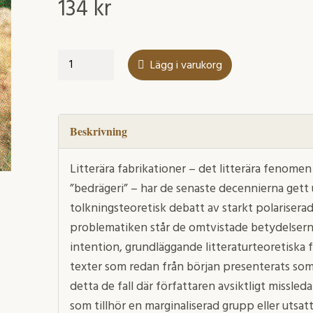
134
kr
Litterära
Lägg i varukorg
fabrikationer
mängd
Beskrivning
Litterära fabrikationer – det litterära fenomen s
”bedrägeri” – har de senaste decennierna gett 
tolkningsteoretisk debatt av starkt polariserad
problematiken står de omtvistade betydelserna
intention, grundläggande litteraturteoretiska f
texter som redan från början presenterats som 
detta de fall där författaren avsiktligt missle
som tillhör en marginaliserad grupp eller utsa