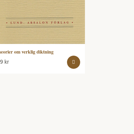
eorier om verklig diktning
99
kr