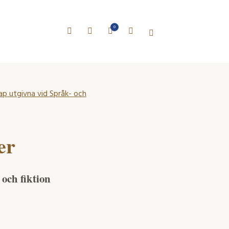
0
kap utgivna vid Språk- och
er
och fiktion