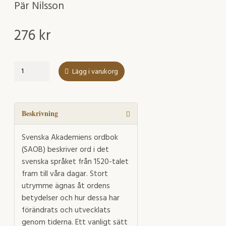
Pär Nilsson
276
kr
Lexikal
Lägg i varukorg
betydelseutveckling
i
teori
och
Beskrivning
praktik
mängd
Svenska Akademiens ordbok
(SAOB) beskriver ord i det
svenska språket från 1520-talet
fram till våra dagar. Stort
utrymme ägnas åt ordens
betydelser och hur dessa har
förändrats och utvecklats
genom tiderna. Ett vanligt sätt