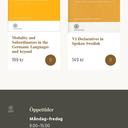
Modality and
V1 Declaratives in
Subordinators in the
Spoken Swedish
Germanic Languages
and beyond
199
kr
149
kr
Öppettider
Måndag–fredag
9.00–15.00