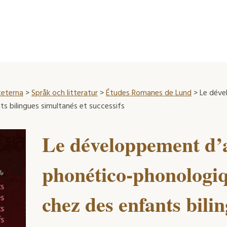
teterna
>
Språk och litteratur
>
Études Romanes de Lund
> Le déve
s bilingues simultanés et successifs
Le développement d’
phonético-phonologiq
chez des enfants bili