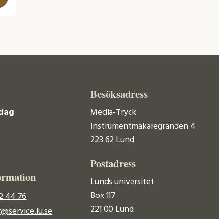
Besöksadress
dag
Media-Tryck
Instrumentmakaregränden 4
223 62 Lund
Postadress
ormation
Lunds universitet
Box 117
2 44 76
221 00 Lund
@service.lu.se