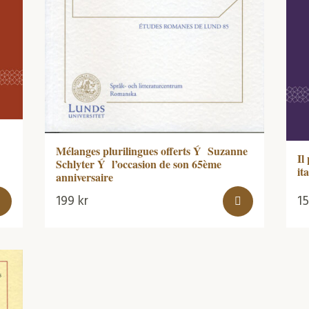
Mélanges plurilingues offerts Ý Suzanne
Il
Schlyter Ý l’occasion de son 65ème
it
anniversaire
199
kr
1