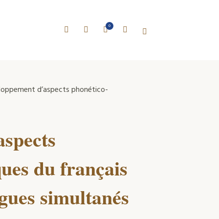
0
loppement d’aspects phonético-
aspects
ues du français
ngues simultanés