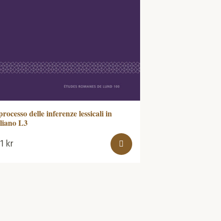
 processo delle inferenze lessicali in
aliano L3
51
kr