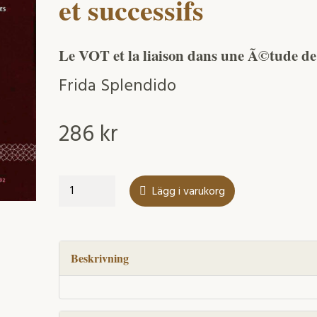
et successifs
Le VOT et la liaison dans une Ã©tude de
Frida Splendido
286
kr
Le
Lägg i varukorg
développement
d'aspects
phonético-
phonologiques
Beskrivning
du
français
chez