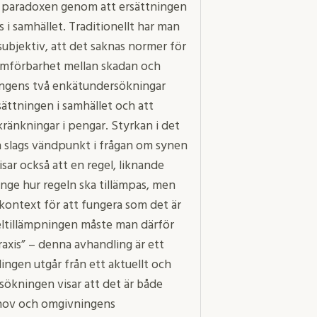
a paradoxen genom att ersättningen
 i samhället. Traditionellt har man
subjektiv, att det saknas normer för
jämförbarhet mellan skadan och
lingens två enkätundersökningar
sättningen i samhället och att
ränkningar i pengar. Styrkan i det
n slags vändpunkt i frågan om synen
ar också att en regel, liknande
 ange hur regeln ska tillämpas, men
kontext för att fungera som det är
eltillämpningen måste man därför
raxis” – denna avhandling är ett
lingen utgår från ett aktuellt och
ökningen visar att det är både
behov och omgivningens