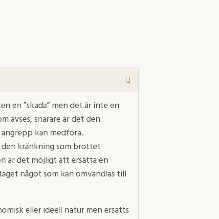
ten en ”skada” men det är inte en
om avses, snarare är det den
a angrepp kan medföra.
r den kränkning som brottet
n är det möjligt att ersätta en
aget något som kan omvandlas till
omisk eller ideell natur men ersätts