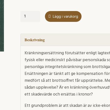
Kränkning
Lägg i varukorg
och
upprättelse
mängd
Beskrivning
Kränkningsersättning förutsätter enligt lagtex
fysisk eller medicinskt påvisbar personskada s
personliga integritetskränkning som brottslig
Ersättningen är tänkt att ge kompensation fö
medfört så att brottsoffret får upprättelse. Me
sådan upplevelse? Är en kränkning överhuvudt
ett skadevärde och ersättas i kronor?
Ett grundproblem är att skadan är av icke-ekon