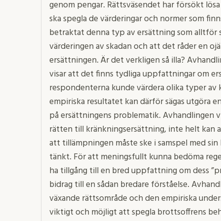
genom pengar. Rättsväsendet har försökt lös
ska spegla de värderingar och normer som finns
betraktat denna typ av ersättning som alltför 
värderingen av skadan och att det råder en o
ersättningen. Är det verkligen så illa? Avhand
visar att det finns tydliga uppfattningar om er
respondenterna kunde värdera olika typer av k
empiriska resultatet kan därför sägas utgöra e
på ersättningens problematik. Avhandlingen vis
rätten till kränkningsersättning, inte helt kan
att tillämpningen måste ske i samspel med sin 
tänkt. För att meningsfullt kunna bedöma reg
ha tillgång till en bred uppfattning om dess ”p
bidrag till en sådan bredare förståelse. Avhand
växande rättsområde och den empiriska unders
viktigt och möjligt att spegla brottsoffrens 