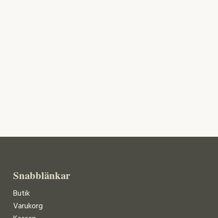
Snabblänkar
Butik
Varukorg