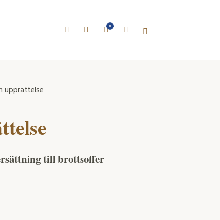
0
h upprättelse
ttelse
sättning till brottsoffer