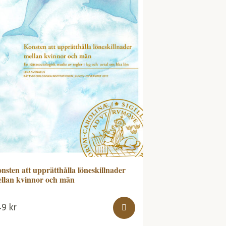
nsten att upprätthålla löneskillnader
llan kvinnor och män
49
kr