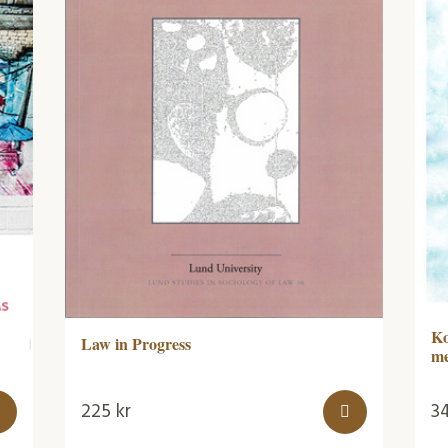
Ko
Law in Progress
me
225
kr
3