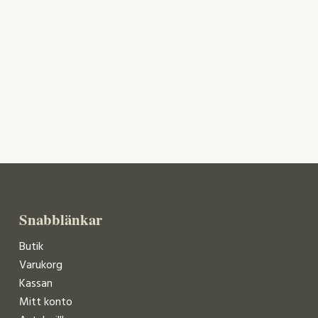
Snabblänkar
Butik
Varukorg
Kassan
Mitt konto