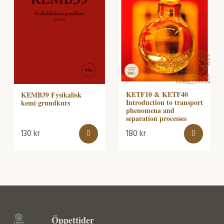
KETF10 & KETF40
KEMB39 Fysikalisk
Introduction to transport
kemi grundkurs
phenomena and
separation processes
130
kr
180
kr
Öppettider