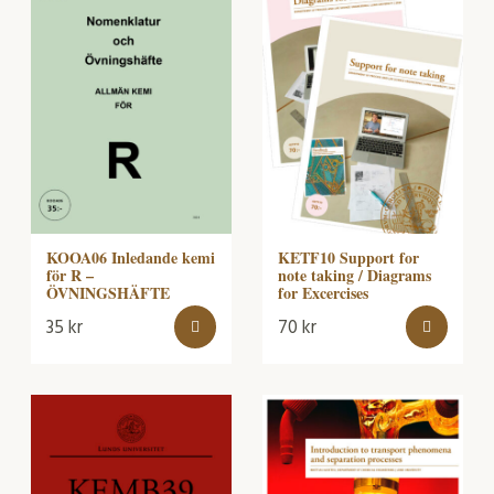
KOOA06 Inledande kemi
KETF10 Support for
för R –
note taking / Diagrams
ÖVNINGSHÄFTE
for Excercises
35
kr
70
kr