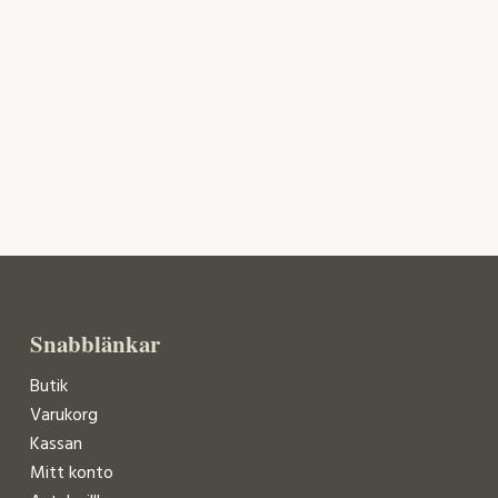
Snabblänkar
Butik
Varukorg
Kassan
Mitt konto