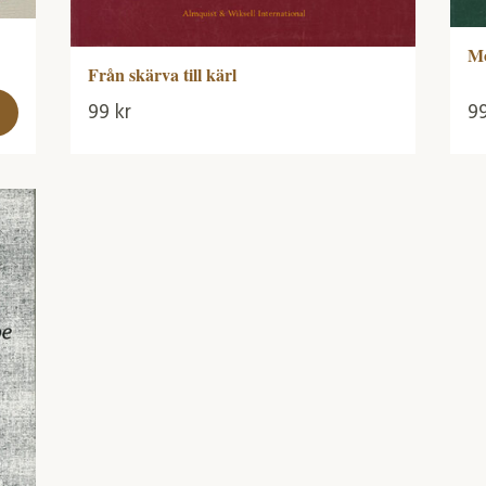
Mo
Från skärva till kärl
99
kr
9