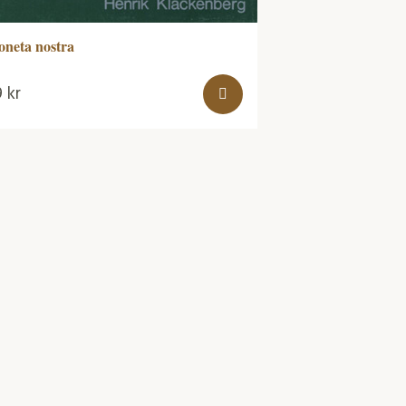
neta nostra
9
kr