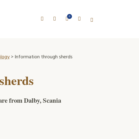
0
ology
> Information through sherds
sherds
ware from Dalby, Scania