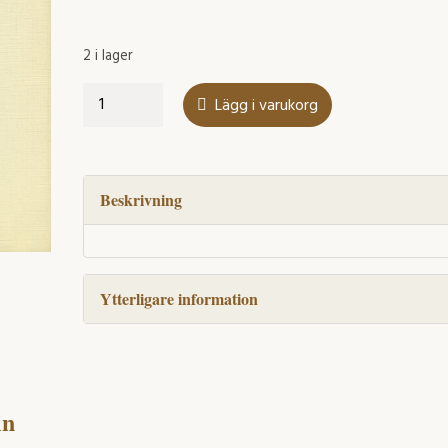
2 i lager
Information
Lägg i varukorg
through
sherds
mängd
Beskrivning
Ytterligare information
in