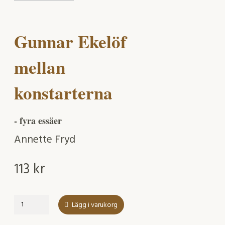
Gunnar Ekelöf
mellan
konstarterna
- fyra essäer
Annette Fryd
113
kr
Gunnar
Lägg i varukorg
Ekelöf
mellan