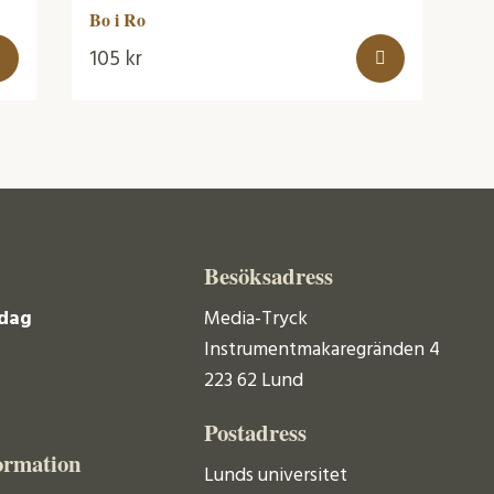
Bo i Ro
105
kr
Besöksadress
dag
Media-Tryck
Instrumentmakaregränden 4
223 62 Lund
Postadress
ormation
Lunds universitet