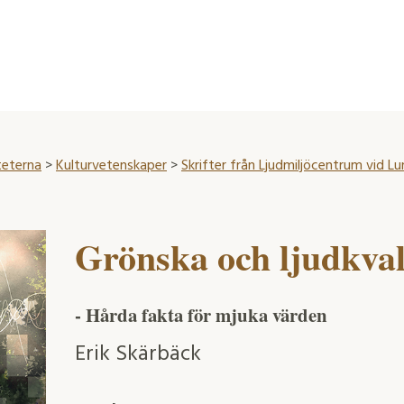
teterna
>
Kulturvetenskaper
>
Skrifter från Ljudmiljöcentrum vid Lu
Grönska och ljudkvali
- Hårda fakta för mjuka värden
Erik Skärbäck