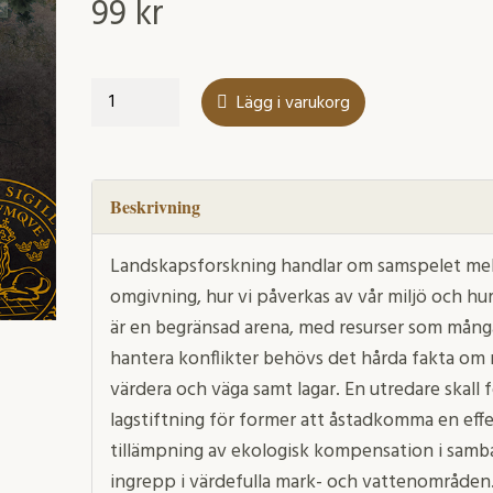
99
kr
Grönska
Lägg i varukorg
och
ljudkvalitet
i
närmiljön
Beskrivning
mängd
Landskapsforskning handlar om samspelet me
omgivning, hur vi påverkas av vår miljö och hu
är en begränsad arena, med resurser som mång
hantera konflikter behövs det hårda fakta om
värdera och väga samt lagar. En utredare skall f
lagstiftning för former att åstadkomma en ef
tillämpning av ekologisk kompensation i samb
ingrepp i värdefulla mark- och vattenområden.