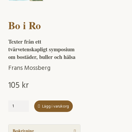
Bo i Ro
Texter från ett
tvärvetenskapligt symposium
om bostäder, buller och hälsa
Frans Mossberg
105
kr
Bo
Lägg i varukorg
i
Ro
mängd
Beskrivning