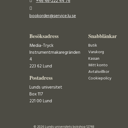
+46 46-222 44 76
bookorder@service.lu.se
Besöksadress
Snabblänkar
Media-Tryck
Butik
Varukorg
Instrumentmakaregränden
Kassan
4
Mitt konto
223 62 Lund
Avtalsvillkor
Postadress
Cookiepolicy
Lunds universitet
Box 117
221 00 Lund
© 2026 Lunds universitets bokshop 12748