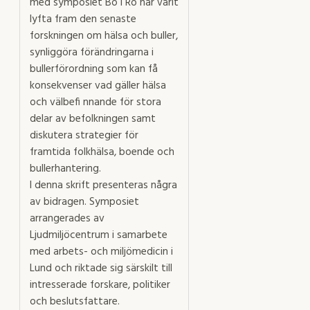
med symposiet Bo i Ro har varit
lyfta fram den senaste
forskningen om hälsa och buller,
synliggöra förändringarna i
bullerförordning som kan få
konsekvenser vad gäller hälsa
och välbefi nnande för stora
delar av befolkningen samt
diskutera strategier för
framtida folkhälsa, boende och
bullerhantering.
I denna skrift presenteras några
av bidragen. Symposiet
arrangerades av
Ljudmiljöcentrum i samarbete
med arbets- och miljömedicin i
Lund och riktade sig särskilt till
intresserade forskare, politiker
och beslutsfattare.