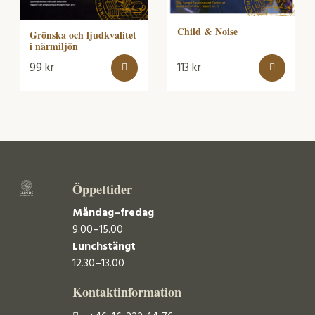
Child & Noise
Grönska och ljudkvalitet
i närmiljön
99
kr
113
kr
Öppettider
Måndag–fredag
9.00–15.00
Lunchstängt
12.30–13.00
Kontaktinformation