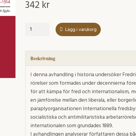
342
kr
Gränslösa
Lägg i varukorg
rörelser
för
fred
1889-
Beskrivning
1914
mängd
I denna avhandling i historia undersöker Fredr
rörelser som formades under decennierna före f
för att kämpa för fred och internationalism, mot
en jämförelse mellan den liberala, eller borger
paraplyorganisationen Internationella fredsb
socialistiska och antimilitaristiska arbetarrör
internationalen som grundades 1889.
I avhandlingen analyserar författaren dessa b