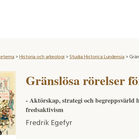
teterna
>
Historia och arkeologi
>
Studia Historica Lundensia
> Grän
Gränslösa rörelser f
- Aktörskap, strategi och begreppsvärld ho
fredsaktivism
Fredrik Egefyr