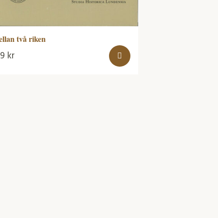
llan två riken
99
kr