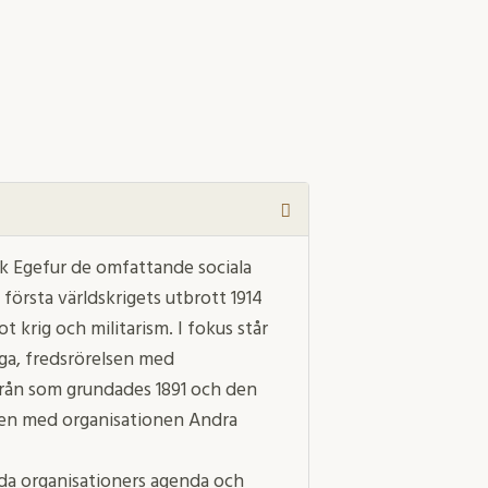
ik Egefur de omfattande sociala
örsta världskrigets utbrott 1914
 krig och militarism. I fokus står
liga, fredsrörelsen med
yrån som grundades 1891 och den
elsen med organisationen Andra
åda organisationers agenda och