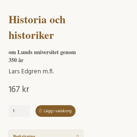
Historia och
historiker
om Lunds universitet genom
350 år
Lars Edgren m.fl.
167
kr
Historia
Lägg i varukorg
och
historiker
mängd
Beskrivning