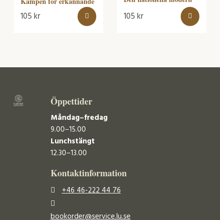
Kampen för erkännande
105
kr
105
kr
Öppettider
Måndag–fredag
9.00–15.00
Lunchstängt
12.30–13.00
Kontaktinformation
+46 46-222 44 76
bookorder@service.lu.se