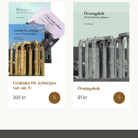
Grekiska för nybörjare
(set om 3)
Övningsbok
300
kr
81
kr