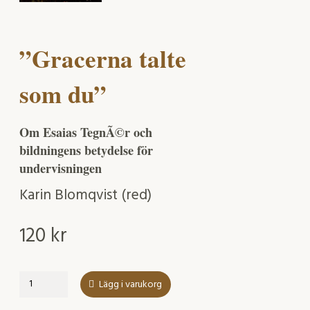
”Gracerna talte
som du”
Om Esaias TegnÃ©r och
bildningens betydelse för
undervisningen
Karin Blomqvist (red)
120
kr
"Gracerna
Lägg i varukorg
talte