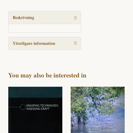
i
centrum
mängd
Beskrivning
Ytterligare information
You may also be interested in