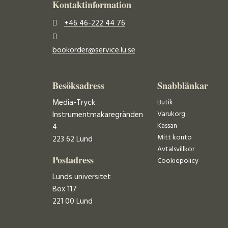
Kontaktinformation
+46 46-222 44 76
bookorder@service.lu.se
Besöksadress
Snabblänkar
Media-Tryck
Butik
Varukorg
Instrumentmakaregränden
Kassan
4
Mitt konto
223 62 Lund
Avtalsvillkor
Postadress
Cookiepolicy
Lunds universitet
Box 117
221 00 Lund