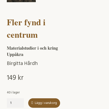
Fler fynd i
centrum
Materialstudier i och kring
Uppåkra
Birgitta Hårdh
149
kr
40 i lager
Fler
Lägg i varukorg
fynd