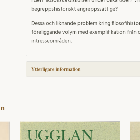
i den filosofiska diskursen under olika tider? Vi
begreppshistoriskt angreppssätt ge?
Dessa och liknande problem kring filosofihisto
föreliggande volym med exemplifikation från ol
intresseområden.
Ytterligare information
in