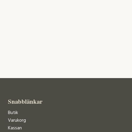
Snabblänkar
Butik
Varukorg
Kassan