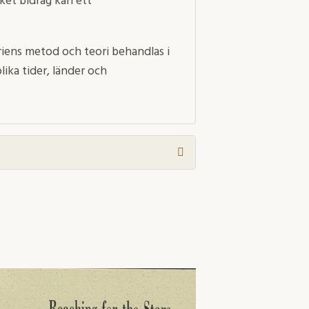
lket bidrag kan ett
riens metod och teori behandlas i
ika tider, länder och