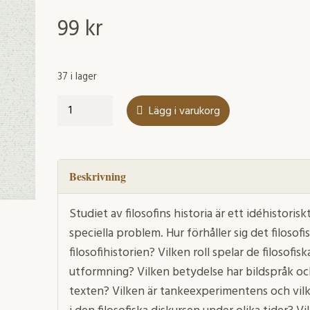
99
kr
37 i lager
Fem
Lägg i varukorg
uppsatser
om
steriliseringen
i
Beskrivning
Sverige
mängd
Studiet av filosofins historia är ett idéhistor
speciella problem. Hur förhåller sig det filosofisk
filosofihistorien? Vilken roll spelar de filosofis
utformning? Vilken betydelse har bildspråk och
texten? Vilken är tankeexperimentens och vilk