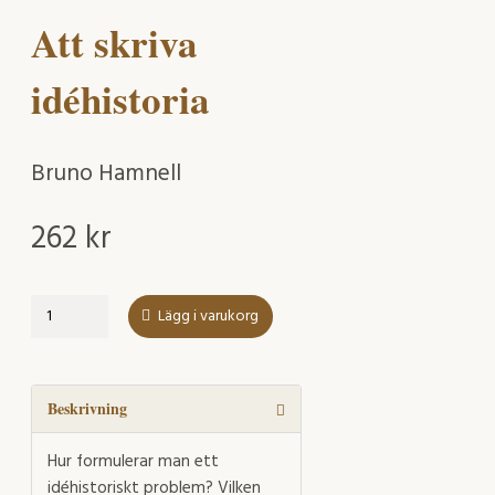
Att skriva
idéhistoria
Bruno Hamnell
262
kr
Att
Lägg i varukorg
skriva
idéhistoria
mängd
Beskrivning
Hur formulerar man ett
idéhistoriskt problem? Vilken