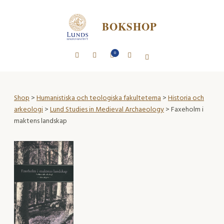
BOKSHOP
0
Shop
>
Humanistiska och teologiska fakulteterna
>
Historia och
arkeologi
>
Lund Studies in Medieval Archaeology
> Faxeholm i
maktens landskap