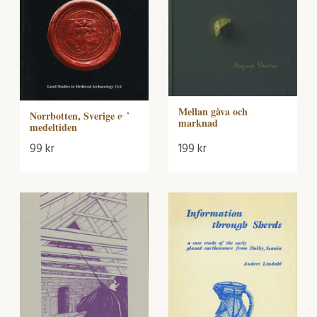
Mellan gåva och
Norrbotten, Sverige och
marknad
medeltiden
99
kr
199
kr