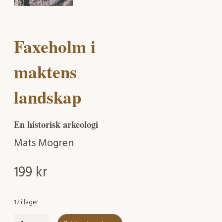
Faxeholm i
maktens
landskap
En historisk arkeologi
Mats Mogren
199
kr
17 i lager
Faxeholm