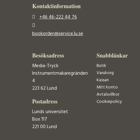
Kontaktinformation
+46 46-222 44 76
bookorder@service.lu.se
Besöksadress
Snabblänkar
Media-Tryck
Butik
Varukorg
Instrumentmakaregränden
Kassan
4
Mitt konto
223 62 Lund
Avtalsvillkor
Postadress
Cookiepolicy
Lunds universitet
Box 117
221 00 Lund