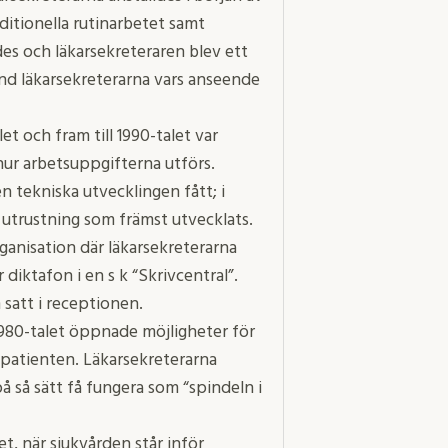
ditionella rutinarbetet samt
des och läkarsekreteraren blev ett
d läkarsekreterarna vars anseende
t och fram till 1990-talet var
 hur arbetsuppgifterna utförs.
 tekniska utvecklingen fått; i
l utrustning som främst utvecklats.
ganisation där läkarsekreterarna
diktafon i en s k “Skrivcentral”.
satt i receptionen.
1980-talet öppnade möjligheter för
g patienten. Läkarsekreterarna
på så sätt få fungera som “spindeln i
et, när sjukvården står inför