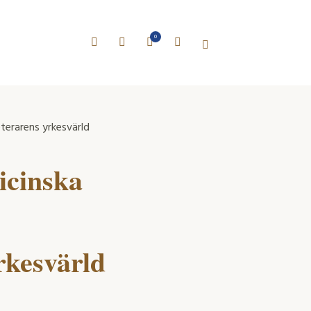
0
terarens yrkesvärld
icinska
rkesvärld