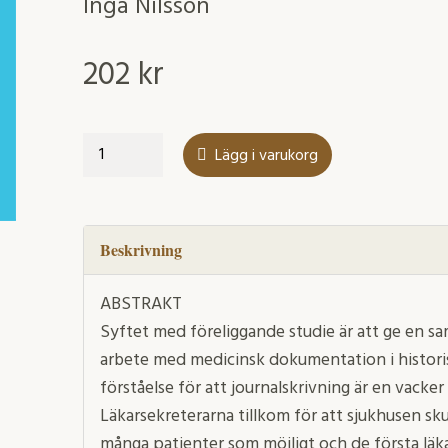
Inga Nilsson
202
kr
En
Lägg i varukorg
studie
av
den
medicinska
Beskrivning
dokumentationen
i
ABSTRAKT
läkarsekreterarens
Syftet med föreliggande studie är att ge en sa
yrkesvärld
arbete med medicinsk dokumentation i histori
mängd
förståelse för att journalskrivning är en vacker
Läkarsekreterarna tillkom för att sjukhusen sku
många patienter som möjligt och de första läka