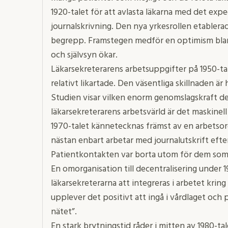
1920-talet för att avlasta läkarna med det expe
journalskrivning. Den nya yrkesrollen etablera
begrepp. Framstegen medför en optimism blan
och självsyn ökar.
Läkarsekreterarens arbetsuppgifter på 1950-tale
relativt likartade. Den väsentliga skillnaden är
Studien visar vilken enorm genomslagskraft den
läkarsekreterarens arbetsvärld är det maskinel
1970-talet kännetecknas främst av en arbetsor
nästan enbart arbetar med journalutskrift efter 
Patientkontakten var borta utom för dem som 
En omorganisation till decentralisering under 
läkarsekreterarna att integreras i arbetet krin
upplever det positivt att ingå i vårdlaget och 
nätet”.
En stark brytningstid råder i mitten av 1980-tal