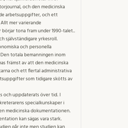
torjournal, och den medicinska
e arbetsuppgifter, och ett
 Allt mer varierande
börjar tona fram under 1990-talet..
h självständigare yrkesroll.
onomiska och personella
. Den totala bemanningen inom
as främst av att den medicinska
rna och ett flertal administrativa
tsuppgifter som tidigare skötts av
ts och uppdaterats över tid. I
kreterarens specialkunskaper i
den medicinska dokumentationen.
ntation kan sägas vara stark.
tudien går inte men studien kan