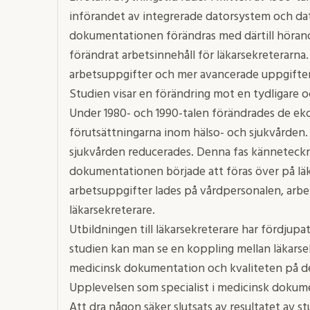
införandet av integrerade datorsystem och da
dokumentationen förändras med därtill hörand
förändrat arbetsinnehåll för läkarsekreterarna.
arbetsuppgifter och mer avancerade uppgifter 
Studien visar en förändring mot en tydligare oc
Under 1980- och 1990-talen förändrades de ek
förutsättningarna inom hälso- och sjukvården
sjukvården reducerades. Denna fas känneteckn
dokumentationen började att föras över på läka
arbetsuppgifter lades på vårdpersonalen, arbe
läkarsekreterare.
Utbildningen till läkarsekreterare har fördjupa
studien kan man se en koppling mellan läkarse
medicinsk dokumentation och kvaliteten på 
Upplevelsen som specialist i medicinsk dokume
Att dra någon säker slutsats av resultatet av s