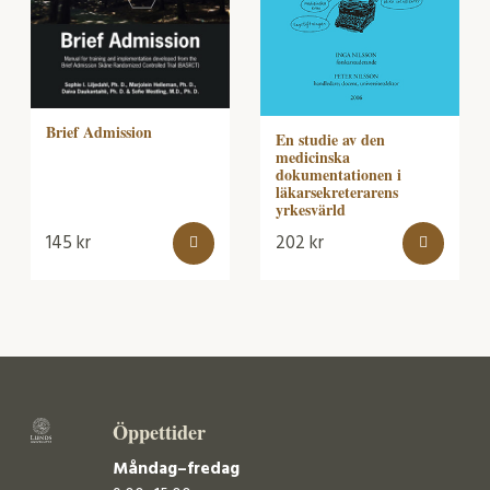
Brief Admission
En studie av den
medicinska
dokumentationen i
läkarsekreterarens
yrkesvärld
145
kr
202
kr
Öppettider
Måndag–fredag