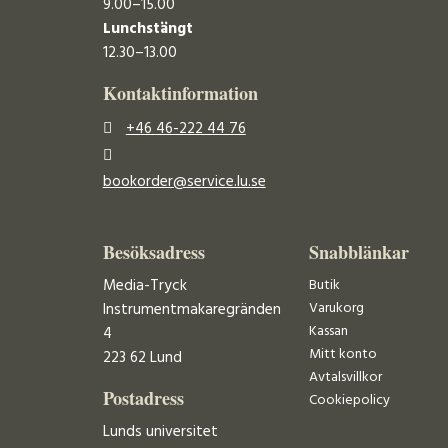
9.00–15.00
Lunchstängt
12.30–13.00
Kontaktinformation
+46 46-222 44 76
bookorder@service.lu.se
Besöksadress
Snabblänkar
Media-Tryck
Butik
Varukorg
Instrumentmakaregränden
Kassan
4
Mitt konto
223 62 Lund
Avtalsvillkor
Postadress
Cookiepolicy
Lunds universitet