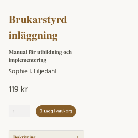
Brukarstyrd
inläggning
Manual för utbildning och
implementering
Sophie I. Liljedahl
119
kr
Brukarstyrd
Lägg i varukorg
inläggning
mängd
Beskrivning