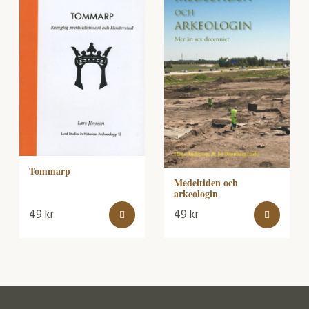
Tommarp
Medeltiden och
arkeologin
49
kr
49
kr