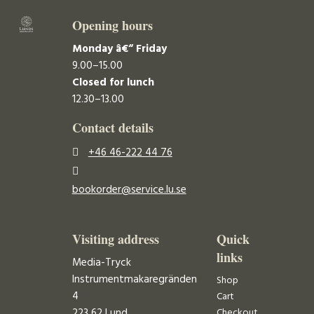
Opening hours
Monday â€“ Friday
9.00–15.00
Closed for lunch
12.30–13.00
Contact details
+46 46-222 44 76
bookorder@service.lu.se
Visiting address
Quick
links
Media-Tryck
Instrumentmakaregränden
Shop
4
Cart
223 62 Lund
Checkout