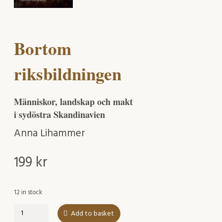
Bortom
riksbildningen
Människor, landskap och makt
i sydöstra Skandinavien
Anna Lihammer
199
kr
12 in stock
Bortom
Add to basket
riksbildningen